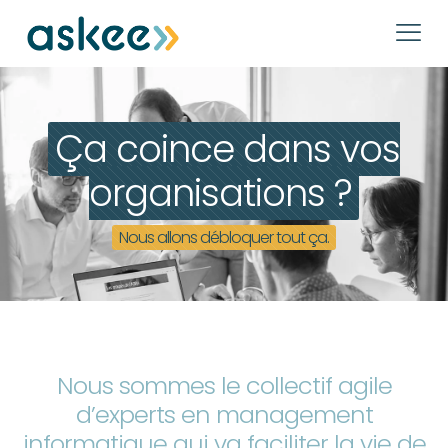
Ça coince dans vos
organisations ?
Nous allons débloquer tout ça.
Nous sommes le collectif agile
d’experts en management
informatique qui va faciliter la vie de